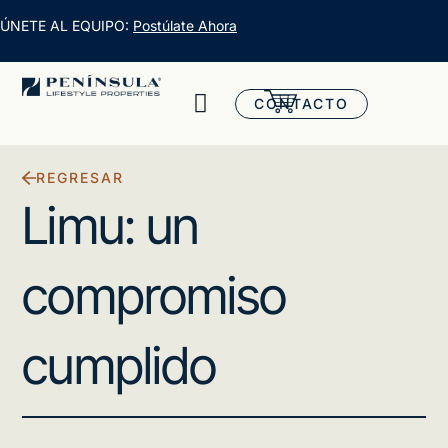
ÚNETE AL EQUIPO:
Postúlate Ahora
CONTACTO
REGRESAR
Limu: un
compromiso
cumplido